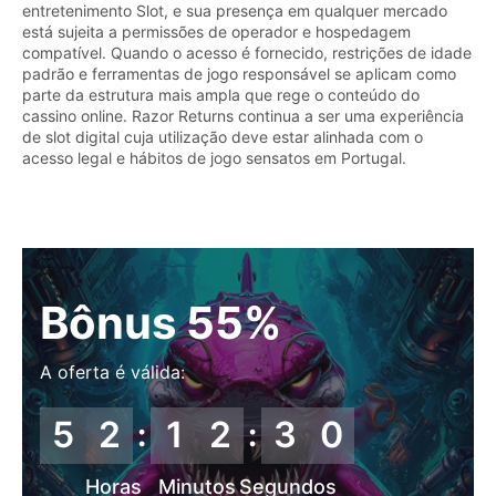
entretenimento Slot, e sua presença em qualquer mercado
está sujeita a permissões de operador e hospedagem
compatível. Quando o acesso é fornecido, restrições de idade
padrão e ferramentas de jogo responsável se aplicam como
parte da estrutura mais ampla que rege o conteúdo do
cassino online. Razor Returns continua a ser uma experiência
de slot digital cuja utilização deve estar alinhada com o
acesso legal e hábitos de jogo sensatos em Portugal.
Bônus 55%
A oferta é válida:
5
2
1
2
2
9
:
:
Horas
Minutos
Segundos