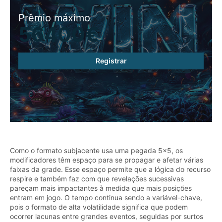
Prêmio máximo
56400€
Registrar
Como o formato subjacente usa uma pegada 5x5, os
modificadores têm espaço para se propagar e afetar várias
faixas da grade. Esse espaço permite que a lógica do recurso
respire e também faz com que revelações sucessivas
pareçam mais impactantes à medida que mais posições
entram em jogo. O tempo continua sendo a variável-chave,
pois o formato de alta volatilidade significa que podem
ocorrer lacunas entre grandes eventos, seguidas por surtos