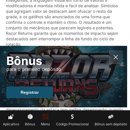
inteligentes, a linguagem visual em torno de valores e
modificadores é mantida nítida e fácil de analisar. Símbolos
que agregam valor se destacam sem ofuscar o resto da
grade, e os gatilhos são anunciados de uma forma que
confirma o controle e mantém o ritmo. O resultado é um
conjunto de mecânicas que parecem legíveis e potentes.
Razor Returns garante que os momentos de impacto sejam
destacados sem interromper a linha de fundo do ciclo de
rotação.
Bônus
Fluxo de sessão, ritmo de
para o primeiro depósito
bankroll e tempo de
1000€ + 250 FS
recurso
Registrar
A alta volatilidade favorece um ritmo que gira em torno de
janelas de oportunidade, em vez de comoção constante. O
dimensionamento da estaca tem melhor desempenho quando
antecipa a sobrevivência até pelo menos algumas entradas
de recursos, reconhecendo que nem todas as entradas
Aplicativo
Bônus
Código Promocional
Bônus sem depósito
Menu
ficarão no lado mais forte da distribuição. Mudanças