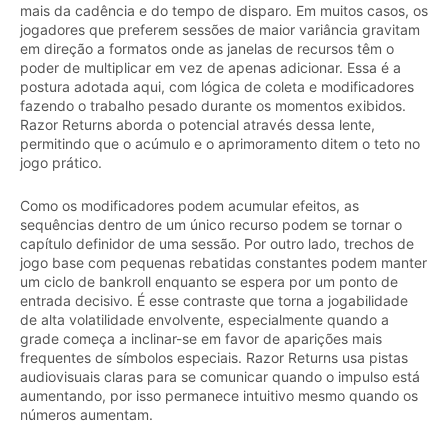
mais da cadência e do tempo de disparo. Em muitos casos, os
jogadores que preferem sessões de maior variância gravitam
em direção a formatos onde as janelas de recursos têm o
poder de multiplicar em vez de apenas adicionar. Essa é a
postura adotada aqui, com lógica de coleta e modificadores
fazendo o trabalho pesado durante os momentos exibidos.
Razor Returns aborda o potencial através dessa lente,
permitindo que o acúmulo e o aprimoramento ditem o teto no
jogo prático.
Como os modificadores podem acumular efeitos, as
sequências dentro de um único recurso podem se tornar o
capítulo definidor de uma sessão. Por outro lado, trechos de
jogo base com pequenas rebatidas constantes podem manter
um ciclo de bankroll enquanto se espera por um ponto de
entrada decisivo. É esse contraste que torna a jogabilidade
de alta volatilidade envolvente, especialmente quando a
grade começa a inclinar-se em favor de aparições mais
frequentes de símbolos especiais. Razor Returns usa pistas
audiovisuais claras para se comunicar quando o impulso está
aumentando, por isso permanece intuitivo mesmo quando os
números aumentam.