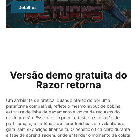
Detalhes
Versão demo gratuita do
Razor retorna
Um ambiente de prática, quando oferecido por uma
plataforma compatível, reflete o mesmo layout de bobina,
estrutura de linha de pagamento e lógica de recursos do
modo padrão. Esse acesso permite testar a sensação de
participação, a cadência de características e a volatilidade
geral sem exposição financeira. O benefício fica claro durante
a fase de aprendizagem, onde entender o momento da coleta