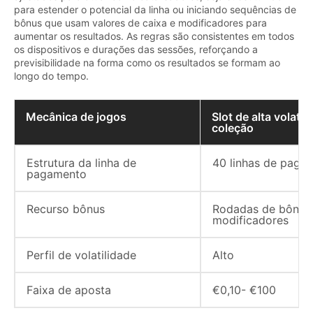
para estender o potencial da linha ou iniciando sequências de
bônus que usam valores de caixa e modificadores para
aumentar os resultados. As regras são consistentes em todos
os dispositivos e durações das sessões, reforçando a
previsibilidade na forma como os resultados se formam ao
longo do tempo.
Mecânica de jogos
Slot de alta volat
coleção
Estrutura da linha de
40 linhas de pagam
pagamento
Recurso bônus
Rodadas de bônus 
modificadores
Perfil de volatilidade
Alto
Faixa de aposta
€0,10- €100