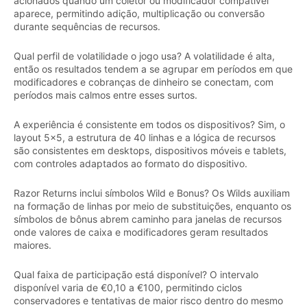
acionados quando um coletor ou modificador compatível
aparece, permitindo adição, multiplicação ou conversão
durante sequências de recursos.
Qual perfil de volatilidade o jogo usa? A volatilidade é alta,
então os resultados tendem a se agrupar em períodos em que
modificadores e cobranças de dinheiro se conectam, com
períodos mais calmos entre esses surtos.
A experiência é consistente em todos os dispositivos? Sim, o
layout 5x5, a estrutura de 40 linhas e a lógica de recursos
são consistentes em desktops, dispositivos móveis e tablets,
com controles adaptados ao formato do dispositivo.
Razor Returns inclui símbolos Wild e Bonus? Os Wilds auxiliam
na formação de linhas por meio de substituições, enquanto os
símbolos de bônus abrem caminho para janelas de recursos
onde valores de caixa e modificadores geram resultados
maiores.
Qual faixa de participação está disponível? O intervalo
disponível varia de €0,10 a €100, permitindo ciclos
conservadores e tentativas de maior risco dentro do mesmo