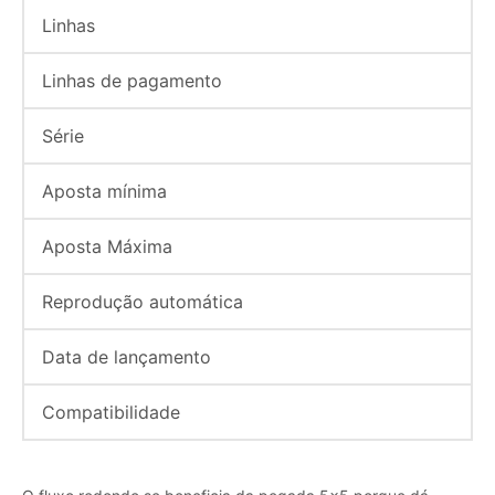
Exemplos de estratégia de participação
Linhas
Dicas audiovisuais e legibilidade
Linhas de pagamento
Acessibilidade e preferências de sessão
Identidade e continuidade da série
Série
Exemplos práticos de resultados de recursos
Aposta mínima
Conclusão sobre estilo de jogo e expectativas
Aposta Máxima
Reprodução automática
Data de lançamento
Compatibilidade