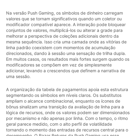
Na versão Push Gaming, os símbolos de dinheiro carregam
valores que se tornam significativos quando um coletor ou
modificador compatível aparece. A interação pode bloquear
conjuntos de valores, multiplicá-los ou alterar a grade para
melhorar a perspectiva de coleções adicionais dentro da
mesma sequência. Isso cria uma camada onde as vitórias de
linha padrão coexistem com momentos de acumulação
direcionados, dando à sessão uma sensação de trilha dupla.
Em muitos casos, os resultados mais fortes surgem quando os
modificadores se compõem em vez de simplesmente
adicionar, levando a crescendos que definem a narrativa de
uma sessão.
A organização da tabela de pagamentos apoia esta estrutura
segmentando os símbolos em níveis claros. Os substitutos
ampliam o alcance combinacional, enquanto os ícones de
bônus sinalizam uma transição da avaliação de linha para a
lógica de recursos, onde os valores podem ser dimensionados
por mecanismo e não apenas por linha. Com o tempo, o ritmo
geral parece medido, com o alto perfil de volatilidade
tornando o momento das entradas de recursos central para o
desempenho. O Razor Returns da Push Gaming usa esse