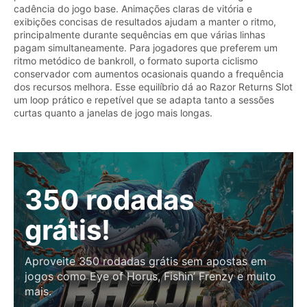
cadência do jogo base. Animações claras de vitória e
exibições concisas de resultados ajudam a manter o ritmo,
principalmente durante sequências em que várias linhas
pagam simultaneamente. Para jogadores que preferem um
ritmo metódico de bankroll, o formato suporta ciclismo
conservador com aumentos ocasionais quando a frequência
dos recursos melhora. Esse equilíbrio dá ao Razor Returns Slot
um loop prático e repetível que se adapta tanto a sessões
curtas quanto a janelas de jogo mais longas.
350 rodadas
grátis!
Aproveite 350 rodadas grátis sem apostas em
jogos como Eye of Horus, Fishin’ Frenzy e muito
mais.