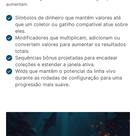
aumentam.
Símbolos de dinheiro que mantêm valores até
que um coletor ou gatilho compatível atue sobre
eles.
Modificadores que multiplicam, adicionam ou
convertem valores para aumentar os resultados
totais.
Sequências bônus projetadas para encadear
coleções e estender a janela ativa.
Wilds que mantêm o potencial da linha vivo
durante as rodadas de configuração para uma
progressão mais suave.