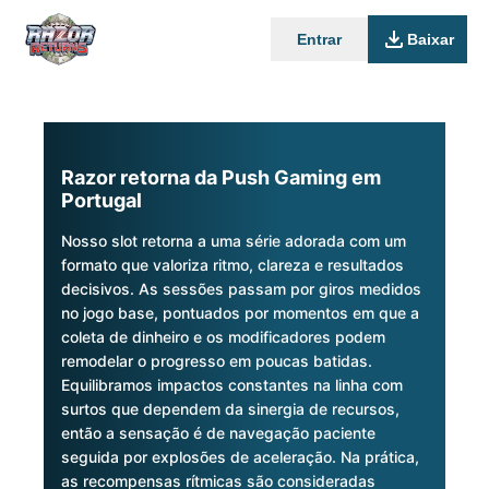
Entrar
Baixar
Razor retorna da Push Gaming em
Portugal
Nosso slot retorna a uma série adorada com um
formato que valoriza ritmo, clareza e resultados
decisivos. As sessões passam por giros medidos
no jogo base, pontuados por momentos em que a
coleta de dinheiro e os modificadores podem
remodelar o progresso em poucas batidas.
Equilibramos impactos constantes na linha com
surtos que dependem da sinergia de recursos,
então a sensação é de navegação paciente
seguida por explosões de aceleração. Na prática,
as recompensas rítmicas são consideradas