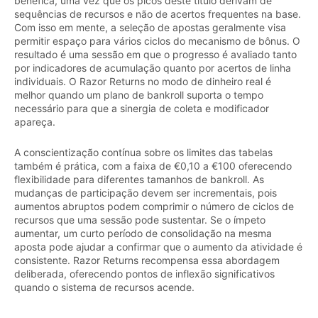
benéfica, uma vez que os picos deste título derivam de
sequências de recursos e não de acertos frequentes na base.
Com isso em mente, a seleção de apostas geralmente visa
permitir espaço para vários ciclos do mecanismo de bônus. O
resultado é uma sessão em que o progresso é avaliado tanto
por indicadores de acumulação quanto por acertos de linha
individuais. O Razor Returns no modo de dinheiro real é
melhor quando um plano de bankroll suporta o tempo
necessário para que a sinergia de coleta e modificador
apareça.
A conscientização contínua sobre os limites das tabelas
também é prática, com a faixa de €0,10 a €100 oferecendo
flexibilidade para diferentes tamanhos de bankroll. As
mudanças de participação devem ser incrementais, pois
aumentos abruptos podem comprimir o número de ciclos de
recursos que uma sessão pode sustentar. Se o ímpeto
aumentar, um curto período de consolidação na mesma
aposta pode ajudar a confirmar que o aumento da atividade é
consistente. Razor Returns recompensa essa abordagem
deliberada, oferecendo pontos de inflexão significativos
quando o sistema de recursos acende.