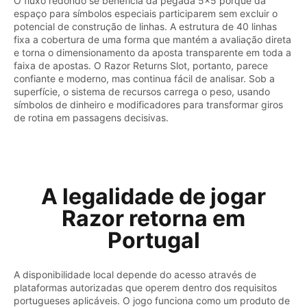
O fluxo redondo se beneficia da pegada 5x5 porque dá
espaço para símbolos especiais participarem sem excluir o
potencial de construção de linhas. A estrutura de 40 linhas
fixa a cobertura de uma forma que mantém a avaliação direta
e torna o dimensionamento da aposta transparente em toda a
faixa de apostas. O Razor Returns Slot, portanto, parece
confiante e moderno, mas continua fácil de analisar. Sob a
superfície, o sistema de recursos carrega o peso, usando
símbolos de dinheiro e modificadores para transformar giros
de rotina em passagens decisivas.
A legalidade de jogar
Razor retorna em
Portugal
A disponibilidade local depende do acesso através de
plataformas autorizadas que operem dentro dos requisitos
portugueses aplicáveis. O jogo funciona como um produto de